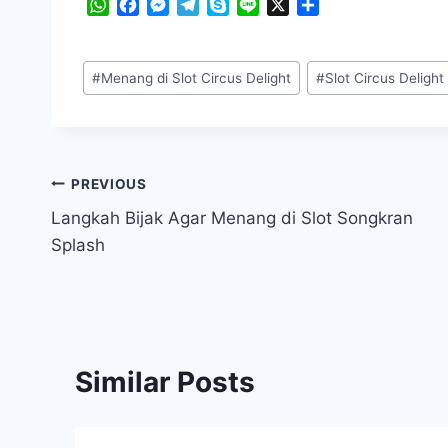
W
F
M
T
S
L
X
S
h
a
e
e
k
i
h
a
c
s
l
y
n
a
Post
t
e
s
e
p
e
r
#
Menang di Slot Circus Delight
#
Slot Circus Delight
Tags:
s
b
e
g
e
e
A
o
n
r
p
o
g
a
p
k
e
m
r
Post
PREVIOUS
Langkah Bijak Agar Menang di Slot Songkran
navigation
Splash
Similar Posts