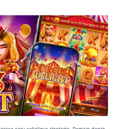
terasa seru sekaligus strategis. Pemain dapat