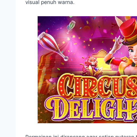
visual penuh warna.
Permainan ini dirancang agar setiap putaran 