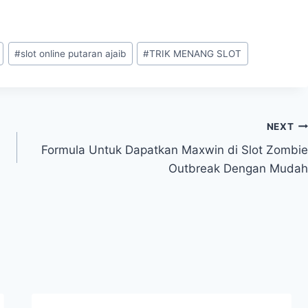
#
slot online putaran ajaib
#
TRIK MENANG SLOT
NEXT
Formula Untuk Dapatkan Maxwin di Slot Zombie
Outbreak Dengan Mudah