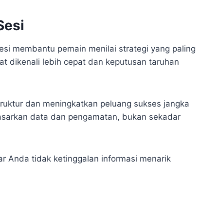
Sesi
si membantu pemain menilai strategi yang paling
pat dikenali lebih cepat dan keputusan taruhan
truktur dan meningkatkan peluang sukses jangka
dasarkan data dan pengamatan, bukan sekadar
r Anda tidak ketinggalan informasi menarik