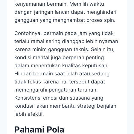
kenyamanan bermain. Memilih waktu
dengan jaringan lancar dapat menghindari
gangguan yang menghambat proses spin.
Contohnya, bermain pada jam yang tidak
terlalu ramai sering dianggap lebih nyaman
karena minim gangguan teknis. Selain itu,
kondisi mental juga berperan penting
dalam menentukan kualitas keputusan.
Hindari bermain saat lelah atau sedang
tidak fokus karena hal tersebut dapat
memengaruhi pengaturan taruhan.
Konsistensi emosi dan suasana yang
kondusif akan membantu strategi berjalan
lebih efektif.
Pahami Pola