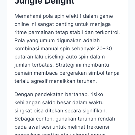
Jungle Delight
Memahami pola spin efektif dalam game
online ini sangat penting untuk menjaga
ritme permainan tetap stabil dan terkontrol.
Pola yang umum digunakan adalah
kombinasi manual spin sebanyak 20–30
putaran lalu diselingi auto spin dalam
jumlah terbatas. Strategi ini membantu
pemain membaca pergerakan simbol tanpa
terlalu agresif menaikkan taruhan.
Dengan pendekatan bertahap, risiko
kehilangan saldo besar dalam waktu
singkat bisa ditekan secara signifikan.
Sebagai contoh, gunakan taruhan rendah
pada awal sesi untuk melihat frekuensi