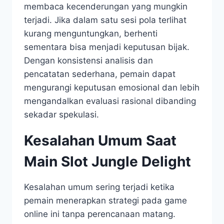
membaca kecenderungan yang mungkin
terjadi. Jika dalam satu sesi pola terlihat
kurang menguntungkan, berhenti
sementara bisa menjadi keputusan bijak.
Dengan konsistensi analisis dan
pencatatan sederhana, pemain dapat
mengurangi keputusan emosional dan lebih
mengandalkan evaluasi rasional dibanding
sekadar spekulasi.
Kesalahan Umum Saat
Main Slot Jungle Delight
Kesalahan umum sering terjadi ketika
pemain menerapkan strategi pada game
online ini tanpa perencanaan matang.