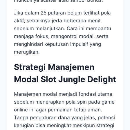
munculnya scatter atau simbol bonus.
Jika dalam 25 putaran belum terlihat pola
aktif, sebaiknya jeda beberapa menit
sebelum melanjutkan. Cara ini membantu
menjaga fokus, mengontrol modal, serta
menghindari keputusan impulsif yang
merugikan.
Strategi Manajemen
Modal Slot Jungle Delight
Manajemen modal menjadi fondasi utama
sebelum menerapkan pola spin pada game
online ini agar permainan tetap aman.
Tanpa pengaturan dana yang jelas, potensi
kerugian bisa meningkat meskipun strategi