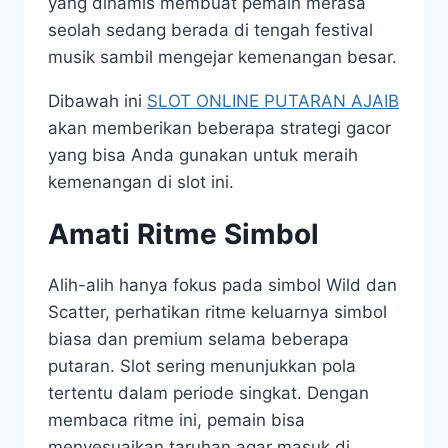
yang dinamis membuat pemain merasa
seolah sedang berada di tengah festival
musik sambil mengejar kemenangan besar.
Dibawah ini
SLOT ONLINE PUTARAN AJAIB
akan memberikan beberapa strategi gacor
yang bisa Anda gunakan untuk meraih
kemenangan di slot ini.
Amati Ritme Simbol
Alih-alih hanya fokus pada simbol Wild dan
Scatter, perhatikan ritme keluarnya simbol
biasa dan premium selama beberapa
putaran. Slot sering menunjukkan pola
tertentu dalam periode singkat. Dengan
membaca ritme ini, pemain bisa
menyesuaikan taruhan agar masuk di