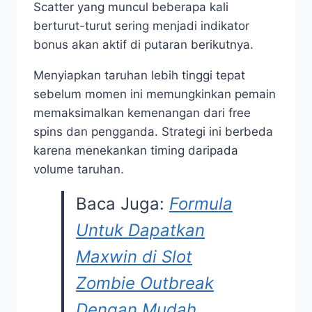
Scatter yang muncul beberapa kali
berturut-turut sering menjadi indikator
bonus akan aktif di putaran berikutnya.
Menyiapkan taruhan lebih tinggi tepat
sebelum momen ini memungkinkan pemain
memaksimalkan kemenangan dari free
spins dan pengganda. Strategi ini berbeda
karena menekankan timing daripada
volume taruhan.
Baca Juga:
Formula
Untuk Dapatkan
Maxwin di Slot
Zombie Outbreak
Dengan Mudah