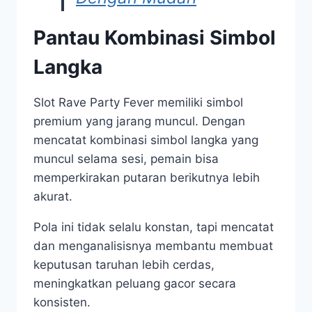
Pantau Kombinasi Simbol
Langka
Slot Rave Party Fever memiliki simbol
premium yang jarang muncul. Dengan
mencatat kombinasi simbol langka yang
muncul selama sesi, pemain bisa
memperkirakan putaran berikutnya lebih
akurat.
Pola ini tidak selalu konstan, tapi mencatat
dan menganalisisnya membantu membuat
keputusan taruhan lebih cerdas,
meningkatkan peluang gacor secara
konsisten.