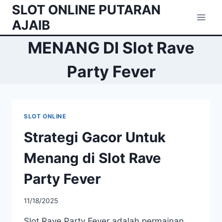
Skip
SLOT ONLINE PUTARAN
to
AJAIB
content
MENANG DI Slot Rave
Party Fever
SLOT ONLINE
Strategi Gacor Untuk
Menang di Slot Rave
Party Fever
11/18/2025
Slot Rave Party Fever adalah permainan