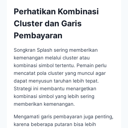
Perhatikan Kombinasi
Cluster dan Garis
Pembayaran
Songkran Splash sering memberikan
kemenangan melalui cluster atau
kombinasi simbol tertentu. Pemain perlu
mencatat pola cluster yang muncul agar
dapat menyusun taruhan lebih tepat.
Strategi ini membantu menargetkan
kombinasi simbol yang lebih sering
memberikan kemenangan.
Mengamati garis pembayaran juga penting,
karena beberapa putaran bisa lebih