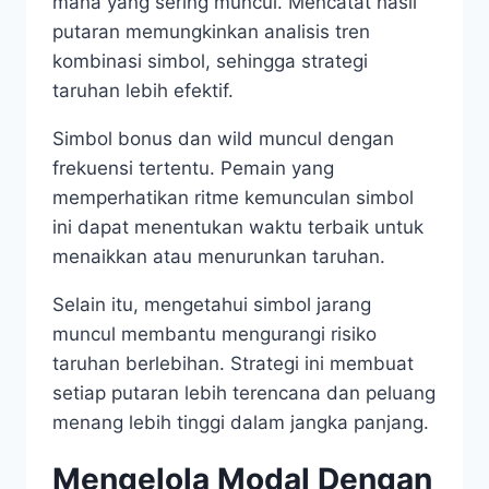
mana yang sering muncul. Mencatat hasil
putaran memungkinkan analisis tren
kombinasi simbol, sehingga strategi
taruhan lebih efektif.
Simbol bonus dan wild muncul dengan
frekuensi tertentu. Pemain yang
memperhatikan ritme kemunculan simbol
ini dapat menentukan waktu terbaik untuk
menaikkan atau menurunkan taruhan.
Selain itu, mengetahui simbol jarang
muncul membantu mengurangi risiko
taruhan berlebihan. Strategi ini membuat
setiap putaran lebih terencana dan peluang
menang lebih tinggi dalam jangka panjang.
Mengelola Modal Dengan