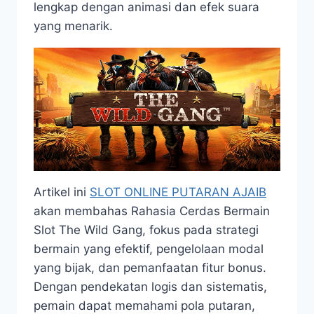
lengkap dengan animasi dan efek suara
yang menarik.
Artikel ini
SLOT ONLINE PUTARAN AJAIB
akan membahas Rahasia Cerdas Bermain
Slot The Wild Gang, fokus pada strategi
bermain yang efektif, pengelolaan modal
yang bijak, dan pemanfaatan fitur bonus.
Dengan pendekatan logis dan sistematis,
pemain dapat memahami pola putaran,