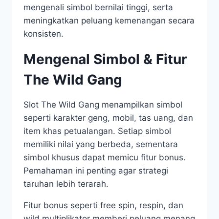
mengenali simbol bernilai tinggi, serta
meningkatkan peluang kemenangan secara
konsisten.
Mengenal Simbol & Fitur
The Wild Gang
Slot The Wild Gang menampilkan simbol
seperti karakter geng, mobil, tas uang, dan
item khas petualangan. Setiap simbol
memiliki nilai yang berbeda, sementara
simbol khusus dapat memicu fitur bonus.
Pemahaman ini penting agar strategi
taruhan lebih terarah.
Fitur bonus seperti free spin, respin, dan
wild multiplikator memberi peluang menang