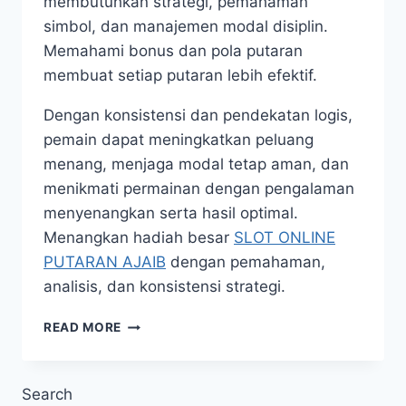
membutuhkan strategi, pemahaman
simbol, dan manajemen modal disiplin.
Memahami bonus dan pola putaran
membuat setiap putaran lebih efektif.
Dengan konsistensi dan pendekatan logis,
pemain dapat meningkatkan peluang
menang, menjaga modal tetap aman, dan
menikmati permainan dengan pengalaman
menyenangkan serta hasil optimal.
Menangkan hadiah besar
SLOT ONLINE
PUTARAN AJAIB
dengan pemahaman,
analisis, dan konsistensi strategi.
RAHASIA
READ MORE
CERDAS
BERMAIN
SLOT
Search
THE