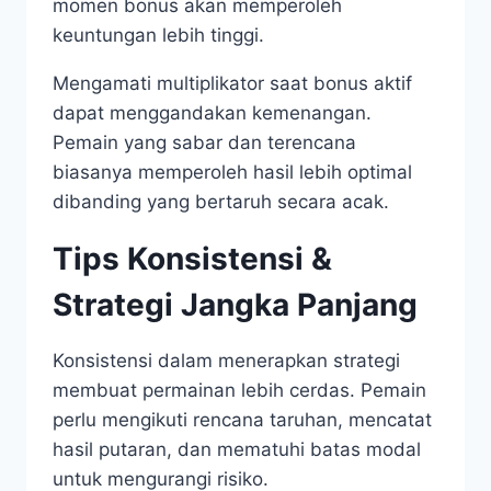
momen bonus akan memperoleh
keuntungan lebih tinggi.
Mengamati multiplikator saat bonus aktif
dapat menggandakan kemenangan.
Pemain yang sabar dan terencana
biasanya memperoleh hasil lebih optimal
dibanding yang bertaruh secara acak.
Tips Konsistensi &
Strategi Jangka Panjang
Konsistensi dalam menerapkan strategi
membuat permainan lebih cerdas. Pemain
perlu mengikuti rencana taruhan, mencatat
hasil putaran, dan mematuhi batas modal
untuk mengurangi risiko.