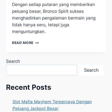
Dengan setiap putaran yang memberikan
peluang besar, Bronco Spirit sukses
menghadirkan pengalaman bermain yang
tidak hanya seru, tetapi juga
menguntungkan.
CEPAT
READ MORE
SLOT
BRONCO
SPIRIT
Search
BIKIN
SPIN
Search
LANCAR
Recent Posts
Slot Mafia Mayhem Terpercaya Dengan
Peluang Jackpot Besar