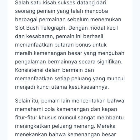
Salah satu kisah sukses datang dari
seorang pemain yang telah mencoba
berbagai permainan sebelum menemukan
Slot Bush Telegraph. Dengan modal kecil
dan kesabaran, pemain ini berhasil
memanfaatkan putaran bonus untuk
meraih kemenangan besar yang mengubah
pengalaman bermainnya secara signifikan.
Konsistensi dalam bermain dan
memanfaatkan setiap peluang yang muncul
menjadi kunci utama kesuksesannya.
Selain itu, pemain lain menceritakan bahwa
memahami pola kemenangan dan kapan
fitur-fitur khusus muncul sangat membantu
meningkatkan peluang menang. Mereka
menekankan bahwa kemenangan besar