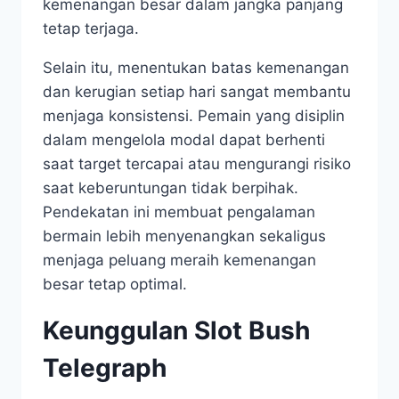
kemenangan besar dalam jangka panjang
tetap terjaga.
Selain itu, menentukan batas kemenangan
dan kerugian setiap hari sangat membantu
menjaga konsistensi. Pemain yang disiplin
dalam mengelola modal dapat berhenti
saat target tercapai atau mengurangi risiko
saat keberuntungan tidak berpihak.
Pendekatan ini membuat pengalaman
bermain lebih menyenangkan sekaligus
menjaga peluang meraih kemenangan
besar tetap optimal.
Keunggulan Slot Bush
Telegraph