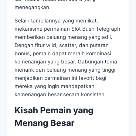
menegangkan.
Selain tampilannya yang memikat,
mekanisme permainan Slot Bush Telegraph
memberikan peluang menang yang adil.
Dengan fitur wild, scatter, dan putaran
bonus, pemain dapat meraih kombinasi
kemenangan yang besar. Gabungan tema
menarik dan peluang menang yang tinggi
menjadikan permainan ini favorit bagi
mereka yang ingin mendapatkan
kemenangan besar secara konsisten.
Kisah Pemain yang
Menang Besar