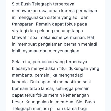
Slot Bush Telegraph terpercaya
menawarkan rasa aman karena permainan
ini menggunakan sistem yang adil dan
transparan. Pemain dapat fokus pada
strategi dan peluang menang tanpa
khawatir soal mekanisme permainan. Hal
ini membuat pengalaman bermain menjadi
lebih nyaman dan menyenangkan.
Selain itu, permainan yang terpercaya
biasanya menyediakan fitur dukungan yang
membantu pemain jika menghadapi
kendala. Dukungan ini memastikan sesi
bermain tetap lancar, sehingga pemain
dapat terus fokus meraih kemenangan
besar. Keunggulan ini membuat Slot Bush
Telegraph menjadi pilihan utama bagi