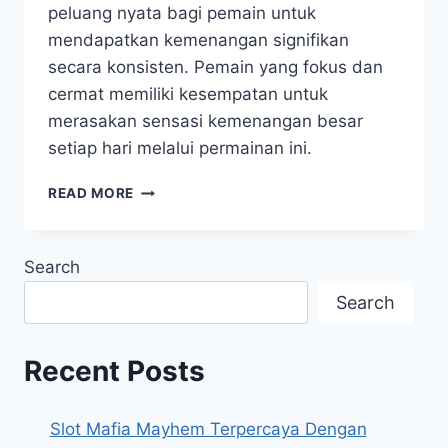
peluang nyata bagi pemain untuk
mendapatkan kemenangan signifikan
secara konsisten. Pemain yang fokus dan
cermat memiliki kesempatan untuk
merasakan sensasi kemenangan besar
setiap hari melalui permainan ini.
KISAH
READ MORE
SUKSES
PEMAIN
SLOT
Search
BUSH
TELEGRAPH
Search
MENANG
BESAR
Recent Posts
Slot Mafia Mayhem Terpercaya Dengan