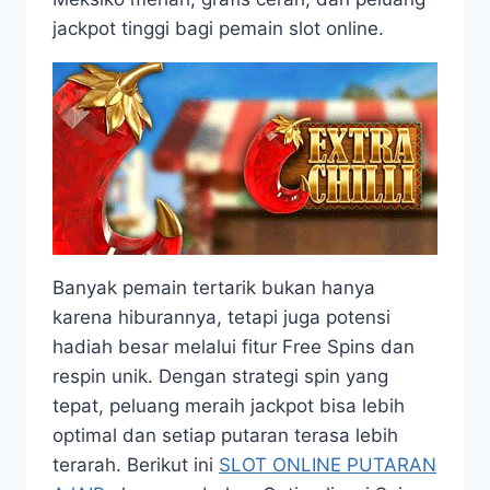
jackpot tinggi bagi pemain slot online.
Banyak pemain tertarik bukan hanya
karena hiburannya, tetapi juga potensi
hadiah besar melalui fitur Free Spins dan
respin unik. Dengan strategi spin yang
tepat, peluang meraih jackpot bisa lebih
optimal dan setiap putaran terasa lebih
terarah. Berikut ini
SLOT ONLINE PUTARAN