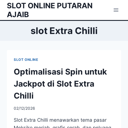
Skip
SLOT ONLINE PUTARAN
to
AJAIB
content
slot Extra Chilli
SLOT ONLINE
Optimalisasi Spin untuk
Jackpot di Slot Extra
Chilli
02/12/2026
Slot Extra Chilli menawarkan tema pasar
Meksiko meriah, grafis cerah, dan peluang