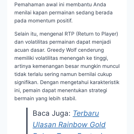
Pemahaman awal ini membantu Anda
menilai kapan permainan sedang berada
pada momentum positif.
Selain itu, mengenal RTP (Return to Player)
dan volatilitas permainan dapat menjadi
acuan dasar. Greedy Wolf cenderung
memiliki volatilitas menengah ke tinggi,
artinya kemenangan besar mungkin muncul
tidak terlalu sering namun bernilai cukup
signifikan. Dengan mengetahui karakteristik
ini, pemain dapat menentukan strategi
bermain yang lebih stabil.
Baca Juga:
Terbaru
Ulasan Rainbow Gold