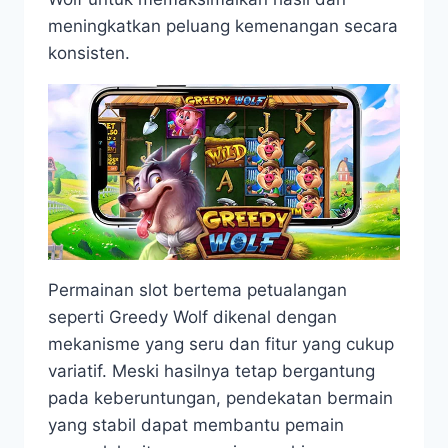
meningkatkan peluang kemenangan secara
konsisten.
Permainan slot bertema petualangan
seperti Greedy Wolf dikenal dengan
mekanisme yang seru dan fitur yang cukup
variatif. Meski hasilnya tetap bergantung
pada keberuntungan, pendekatan bermain
yang stabil dapat membantu pemain