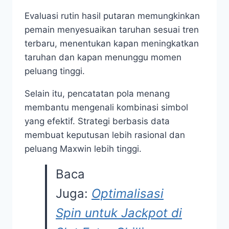
Evaluasi rutin hasil putaran memungkinkan
pemain menyesuaikan taruhan sesuai tren
terbaru, menentukan kapan meningkatkan
taruhan dan kapan menunggu momen
peluang tinggi.
Selain itu, pencatatan pola menang
membantu mengenali kombinasi simbol
yang efektif. Strategi berbasis data
membuat keputusan lebih rasional dan
peluang Maxwin lebih tinggi.
Baca
Juga:
Optimalisasi
Spin untuk Jackpot di