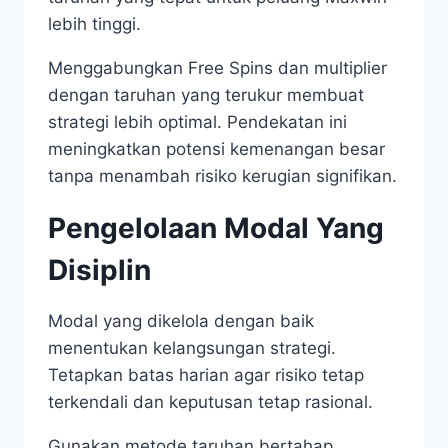
lebih tinggi.
Menggabungkan Free Spins dan multiplier
dengan taruhan yang terukur membuat
strategi lebih optimal. Pendekatan ini
meningkatkan potensi kemenangan besar
tanpa menambah risiko kerugian signifikan.
Pengelolaan Modal Yang
Disiplin
Modal yang dikelola dengan baik
menentukan kelangsungan strategi.
Tetapkan batas harian agar risiko tetap
terkendali dan keputusan tetap rasional.
Gunakan metode taruhan bertahap.