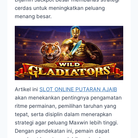
cerdas untuk meningkatkan peluang
menang besar.
Artikel ini
SLOT ONLINE PUTARAN AJAIB
akan menekankan pentingnya pengamatan
ritme permainan, pemilihan taruhan yang
tepat, serta disiplin dalam menerapkan
strategi agar peluang Maxwin lebih tinggi.
Dengan pendekatan ini, pemain dapat