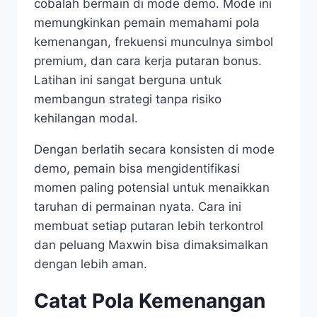
cobalah bermain di mode demo. Mode ini
memungkinkan pemain memahami pola
kemenangan, frekuensi munculnya simbol
premium, dan cara kerja putaran bonus.
Latihan ini sangat berguna untuk
membangun strategi tanpa risiko
kehilangan modal.
Dengan berlatih secara konsisten di mode
demo, pemain bisa mengidentifikasi
momen paling potensial untuk menaikkan
taruhan di permainan nyata. Cara ini
membuat setiap putaran lebih terkontrol
dan peluang Maxwin bisa dimaksimalkan
dengan lebih aman.
Catat Pola Kemenangan