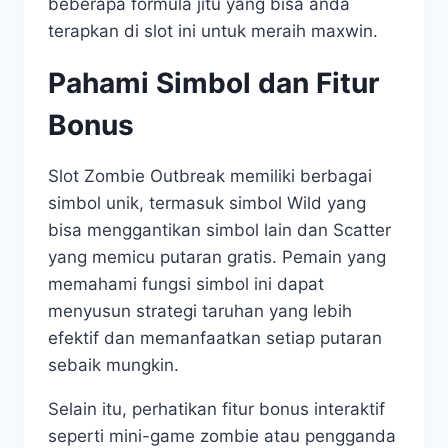
beberapa formula jitu yang bisa anda
terapkan di slot ini untuk meraih maxwin.
Pahami Simbol dan Fitur
Bonus
Slot Zombie Outbreak memiliki berbagai
simbol unik, termasuk simbol Wild yang
bisa menggantikan simbol lain dan Scatter
yang memicu putaran gratis. Pemain yang
memahami fungsi simbol ini dapat
menyusun strategi taruhan yang lebih
efektif dan memanfaatkan setiap putaran
sebaik mungkin.
Selain itu, perhatikan fitur bonus interaktif
seperti mini-game zombie atau pengganda