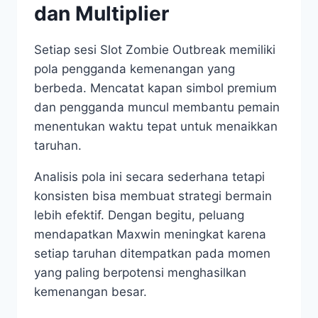
dan Multiplier
Setiap sesi Slot Zombie Outbreak memiliki
pola pengganda kemenangan yang
berbeda. Mencatat kapan simbol premium
dan pengganda muncul membantu pemain
menentukan waktu tepat untuk menaikkan
taruhan.
Analisis pola ini secara sederhana tetapi
konsisten bisa membuat strategi bermain
lebih efektif. Dengan begitu, peluang
mendapatkan Maxwin meningkat karena
setiap taruhan ditempatkan pada momen
yang paling berpotensi menghasilkan
kemenangan besar.