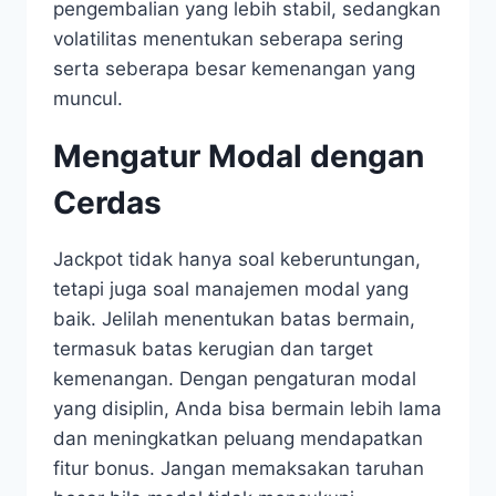
pengembalian yang lebih stabil, sedangkan
volatilitas menentukan seberapa sering
serta seberapa besar kemenangan yang
muncul.
Mengatur Modal dengan
Cerdas
Jackpot tidak hanya soal keberuntungan,
tetapi juga soal manajemen modal yang
baik. Jelilah menentukan batas bermain,
termasuk batas kerugian dan target
kemenangan. Dengan pengaturan modal
yang disiplin, Anda bisa bermain lebih lama
dan meningkatkan peluang mendapatkan
fitur bonus. Jangan memaksakan taruhan