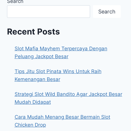
Search
DI
SLOT
Search
BINGO
MANIA
Recent Posts
Slot Mafia Mayhem Terpercaya Dengan
Peluang Jackpot Besar
Tips Jitu Slot Pinata Wins Untuk Raih
Kemenangan Besar
Strategi Slot Wild Bandito Agar Jackpot Besar
Mudah Didapat
Cara Mudah Menang Besar Bermain Slot
Chicken Drop