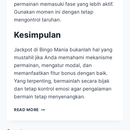
permainan memasuki fase yang lebih aktif.
Gunakan momen ini dengan tetap
mengontrol taruhan.
Kesimpulan
Jackpot di Bingo Mania bukanlah hal yang
mustahil jika Anda memahami mekanisme
permainan, mengatur modal, dan
memanfaatkan fitur bonus dengan baik.
Yang terpenting, bermainlah secara bijak
dan tetap kontrol emosi agar pengalaman
bermain tetap menyenangkan.
STRATEGI
READ MORE
MAKSIMAL
UNTUK
JACKPOT