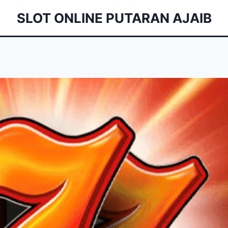
SLOT ONLINE PUTARAN AJAIB