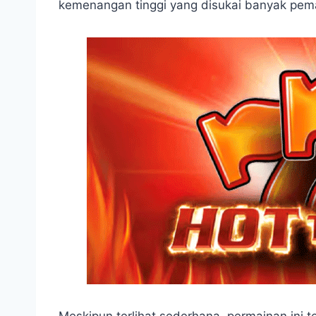
kemenangan tinggi yang disukai banyak pem
Meskipun terlihat sederhana, permainan ini 