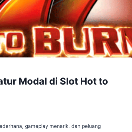
ur Modal di Slot Hot to
 sederhana, gameplay menarik, dan peluang