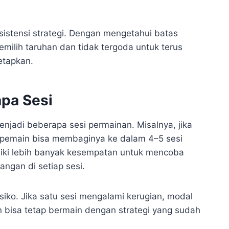
istensi strategi. Dengan mengetahui batas
milih taruhan dan tidak tergoda untuk terus
etapkan.
pa Sesi
njadi beberapa sesi permainan. Misalnya, jika
a, pemain bisa membaginya ke dalam 4–5 sesi
liki lebih banyak kesempatan untuk mencoba
ngan di setiap sesi.
ko. Jika satu sesi mengalami kerugian, modal
n bisa tetap bermain dengan strategi yang sudah