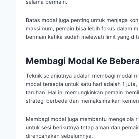
selama bermain.
Batas modal juga penting untuk menjaga kons
maksimum, pemain bisa lebih fokus dalam me
bermain ketika sudah melewati limit yang dit
Membagi Modal Ke Bebera
Teknik selanjutnya adalah membagi modal me
modal tersedia untuk satu hari adalah 1 jut
taruhan. Hal ini memungkinkan pemain memi
strategi berbeda dan memaksimalkan kemena
Membagi modal juga membantu mengelola risi
untuk sesi berikutnya tetap aman dan pemai
direncanakan sebelumnya.