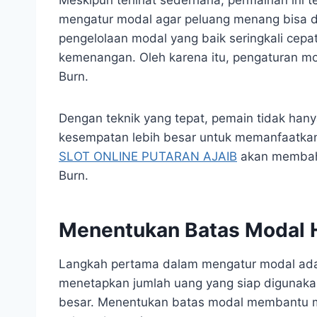
mengatur modal agar peluang menang bisa d
pengelolaan modal yang baik seringkali cep
kemenangan. Oleh karena itu, pengaturan mo
Burn.
Dengan teknik yang tepat, pemain tidak hanya
kesempatan lebih besar untuk memanfaatkan k
SLOT ONLINE PUTARAN AJAIB
akan membaha
Burn.
Menentukan Batas Modal 
Langkah pertama dalam mengatur modal ada
menetapkan jumlah uang yang siap digunakan
besar. Menentukan batas modal membantu me