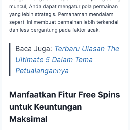
muncul, Anda dapat mengatur pola permainan
yang lebih strategis. Pemahaman mendalam
seperti ini membuat permainan lebih terkendali
dan less bergantung pada faktor acak.
Baca Juga:
Terbaru Ulasan The
Ultimate 5 Dalam Tema
Petualangannya
Manfaatkan Fitur Free Spins
untuk Keuntungan
Maksimal