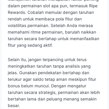
dalam permainan slot apa pun, termasuk Ripe
Rewards. Cobalah memulai dengan taruhan
rendah untuk membaca pola fitur dan
volatilitas permainan. Setelah Anda merasa
memahami ritme permainan, barulah naikkan
taruhan secara bertahap untuk memanfaatkan
fitur yang sedang aktif.
Selain itu, jangan terpancing untuk terus
meningkatkan taruhan tanpa analisis yang
jelas. Gunakan pendekatan bertahap dan
terukur agar saldo tetap aman meskipun fitur
bonus belum muncul. Dengan mengatur
taruhan secara strategis, permainan akan lebih
bertahan lama dan peluang menang semakin
besar.