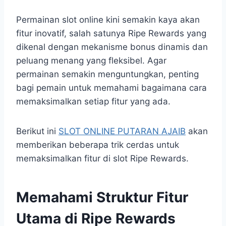
Permainan slot online kini semakin kaya akan
fitur inovatif, salah satunya Ripe Rewards yang
dikenal dengan mekanisme bonus dinamis dan
peluang menang yang fleksibel. Agar
permainan semakin menguntungkan, penting
bagi pemain untuk memahami bagaimana cara
memaksimalkan setiap fitur yang ada.
Berikut ini
SLOT ONLINE PUTARAN AJAIB
akan
memberikan beberapa trik cerdas untuk
memaksimalkan fitur di slot Ripe Rewards.
Memahami Struktur Fitur
Utama di Ripe Rewards