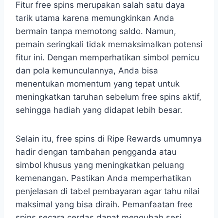
Fitur free spins merupakan salah satu daya
tarik utama karena memungkinkan Anda
bermain tanpa memotong saldo. Namun,
pemain seringkali tidak memaksimalkan potensi
fitur ini. Dengan memperhatikan simbol pemicu
dan pola kemunculannya, Anda bisa
menentukan momentum yang tepat untuk
meningkatkan taruhan sebelum free spins aktif,
sehingga hadiah yang didapat lebih besar.
Selain itu, free spins di Ripe Rewards umumnya
hadir dengan tambahan pengganda atau
simbol khusus yang meningkatkan peluang
kemenangan. Pastikan Anda memperhatikan
penjelasan di tabel pembayaran agar tahu nilai
maksimal yang bisa diraih. Pemanfaatan free
spins secara cerdas dapat mengubah sesi