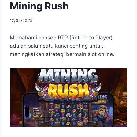
Mining Rush
12/02/2025
Memahami konsep RTP (Return to Player)
adalah salah satu kunci penting untuk
meningkatkan strategi bermain slot online.