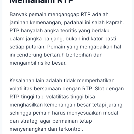
Memahami RTP
Banyak pemain menganggap RTP adalah
jaminan kemenangan, padahal ini salah kaprah.
RTP hanyalah angka teoritis yang berlaku
dalam jangka panjang, bukan indikator pasti
setiap putaran. Pemain yang mengabaikan hal
ini cenderung bertaruh berlebihan dan
mengambil risiko besar.
Kesalahan lain adalah tidak memperhatikan
volatilitas bersamaan dengan RTP. Slot dengan
RTP tinggi tapi volatilitas tinggi bisa
menghasilkan kemenangan besar tetapi jarang,
sehingga pemain harus menyesuaikan modal
dan strategi agar permainan tetap
menyenangkan dan terkontrol.