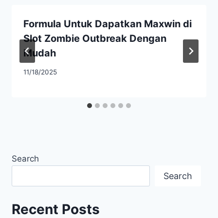
Formula Untuk Dapatkan Maxwin di
Slot Zombie Outbreak Dengan
Mudah
11/18/2025
Search
Search
Recent Posts