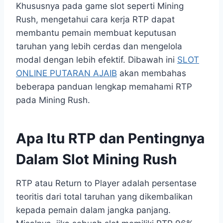
Khususnya pada game slot seperti Mining
Rush, mengetahui cara kerja RTP dapat
membantu pemain membuat keputusan
taruhan yang lebih cerdas dan mengelola
modal dengan lebih efektif. Dibawah ini
SLOT
ONLINE PUTARAN AJAIB
akan membahas
beberapa panduan lengkap memahami RTP
pada Mining Rush.
Apa Itu RTP dan Pentingnya
Dalam Slot Mining Rush
RTP atau Return to Player adalah persentase
teoritis dari total taruhan yang dikembalikan
kepada pemain dalam jangka panjang.