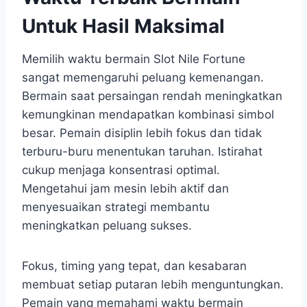
Untuk Hasil Maksimal
Memilih waktu bermain Slot Nile Fortune
sangat memengaruhi peluang kemenangan.
Bermain saat persaingan rendah meningkatkan
kemungkinan mendapatkan kombinasi simbol
besar. Pemain disiplin lebih fokus dan tidak
terburu-buru menentukan taruhan. Istirahat
cukup menjaga konsentrasi optimal.
Mengetahui jam mesin lebih aktif dan
menyesuaikan strategi membantu
meningkatkan peluang sukses.
Fokus, timing yang tepat, dan kesabaran
membuat setiap putaran lebih menguntungkan.
Pemain yang memahami waktu bermain