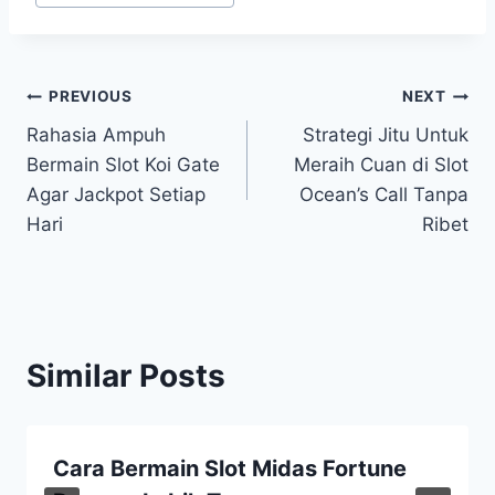
r
Post
PREVIOUS
NEXT
Rahasia Ampuh
Strategi Jitu Untuk
navigation
Bermain Slot Koi Gate
Meraih Cuan di Slot
Agar Jackpot Setiap
Ocean’s Call Tanpa
Hari
Ribet
Similar Posts
Cara Bermain Slot Midas Fortune