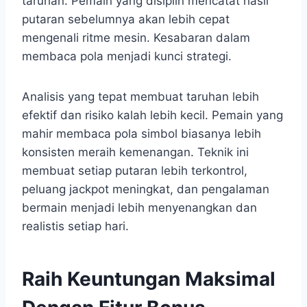
taruhan. Pemain yang disiplin mencatat hasil
putaran sebelumnya akan lebih cepat
mengenali ritme mesin. Kesabaran dalam
membaca pola menjadi kunci strategi.
Analisis yang tepat membuat taruhan lebih
efektif dan risiko kalah lebih kecil. Pemain yang
mahir membaca pola simbol biasanya lebih
konsisten meraih kemenangan. Teknik ini
membuat setiap putaran lebih terkontrol,
peluang jackpot meningkat, dan pengalaman
bermain menjadi lebih menyenangkan dan
realistis setiap hari.
Raih Keuntungan Maksimal