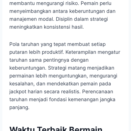
membantu mengurangi risiko. Pemain perlu
menyeimbangkan antara keberuntungan dan
manajemen modal. Disiplin dalam strategi
meningkatkan konsistensi hasil.
Pola taruhan yang tepat membuat setiap
putaran lebih produktif. Keterampilan mengatur
taruhan sama pentingnya dengan
keberuntungan. Strategi matang menjadikan
permainan lebih menguntungkan, mengurangi
kesalahan, dan mendekatkan pemain pada
jackpot harian secara realistis. Perencanaan
taruhan menjadi fondasi kemenangan jangka
panjang.
Waktu Terbaik Bermain